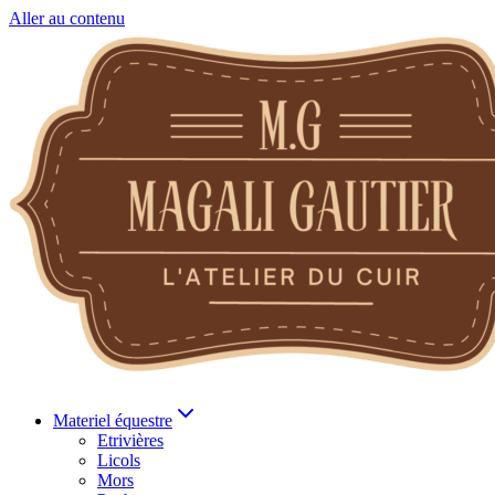
Aller au contenu
Materiel équestre
Etrivières
Licols
Mors