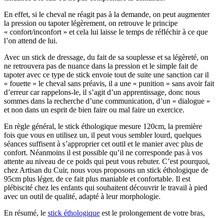
En effet, si le cheval ne réagit pas à la demande, on peut augmenter
la pression ou tapoter légèrement, on retrouve le principe
« confort/inconfort » et cela lui laisse le temps de réfléchir à ce que
l’on attend de lui.
Avec un stick de dressage, du fait de sa souplesse et sa légèreté, on
ne retrouvera pas de nuance dans la pression et le simple fait de
tapoter avec ce type de stick envoie tout de suite une sanction car il
« fouette » le cheval sans préavis, il a une « punition » sans avoir fait
d’erreur car rappelons-le, il s’agit d’un apprentissage, donc nous
sommes dans la recherche d’une communication, d’un « dialogue »
et non dans un esprit de bien faire ou mal faire un exercice.
En règle général, le stick éthologique mesure 120cm, la première
fois que vous en utilisez un, il peut vous sembler lourd, quelques
séances suffisent à s’approprier cet outil et le manier avec plus de
confort. Néanmoins il est possible qu’il ne corresponde pas à vos
attente au niveau de ce poids qui peut vous rebuter. C’est pourquoi,
chez Artisan du Cuir, nous vous proposons un stick éthologique de
95cm plus léger, de ce fait plus maniable et confortable. Il est
plébiscité chez les enfants qui souhaitent découvrir le travail à pied
avec un outil de qualité, adapté à leur morphologie.
En résumé, le
stick éthologique
est le prolongement de votre bras,