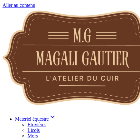
Aller au contenu
Materiel équestre
Etrivières
Licols
Mors