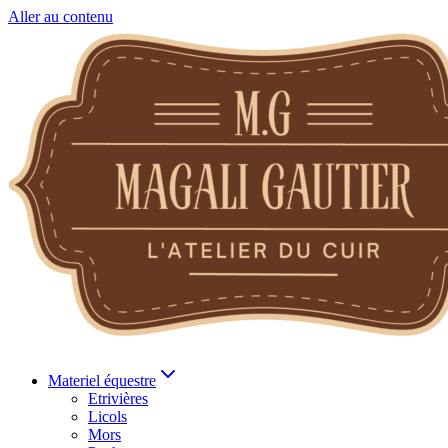
Aller au contenu
Materiel équestre
Etrivières
Licols
Mors