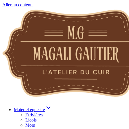
Aller au contenu
Materiel équestre
Etrivières
Licols
Mors