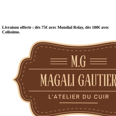
Livraison offerte : dès 75€ avec Mondial Relay, dès 100€ avec
Colissimo.