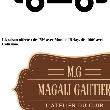
Livraison offerte : dès 75€ avec Mondial Relay, dès 100€ avec
Colissimo.