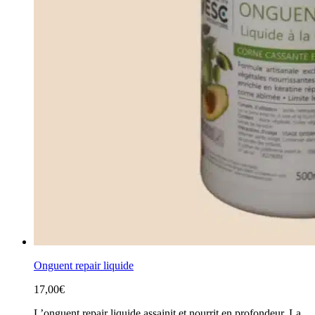
Onguent repair liquide
17,00
€
L’onguent repair liquide assainit et nourrit en profondeur. La