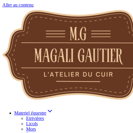
Aller au contenu
Materiel équestre
Etrivières
Licols
Mors