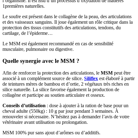
l’organisme. Il est issu d’un processus d’oxydation de matières
1premières naturelles.
Le soufre est présent dans le collagène de la peau, des articulations
et des vaisseaux sanguins. Il joue également un rôle critique dans la
protection des tissus constitutifs des articulations, tendons, du
cartilage, de l’épiderme…
Le MSM est également recommandé en cas de sensibilité
musculaire, pulmonaire ou digestive.
Quelle synergie avec le
MSM ?
Afin de renforcer la protection des articulations, le
MSM
peut être
associé à un complément source de silice.
Siliflex
est élaboré à partir
de teintures mères de bambou et d’ortie, 2 végétaux très riches en
silice naturelle. La silice favorise également la production de
collagène et participe au soutien articulaire et osseux.
Conseils d’utilisation
: dose à ajouter à la ration de base pour un
cheval adulte (550kg) : 10 g par jour pendant 3 semaines. À
renouveler si nécessaire. N’hésitez pas à demander l’avis de votre
vétérinaire avant utilisation ou prolongation.
MSM 100% pur sans ajout d’arômes ou d’additifs.