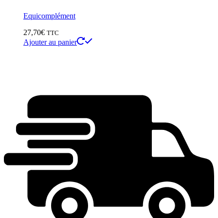
Equicomplément
27,70
€
TTC
Ajouter au panier