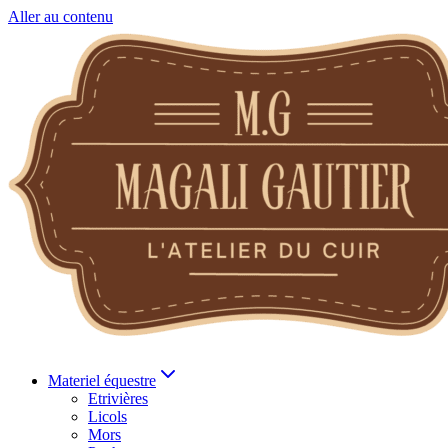
Aller au contenu
Materiel équestre
Etrivières
Licols
Mors